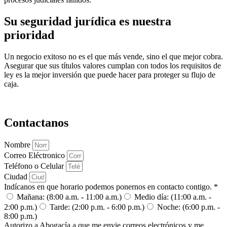
Su seguridad jurídica es nuestra
prioridad
Un negocio exitoso no es el que más vende, sino el que mejor cobra.
Asegurar que sus títulos valores cumplan con todos los requisitos de
ley es la mejor inversión que puede hacer para proteger su flujo de
caja.
Contactanos
Nombre
Correo Eléctronico
Teléfono o Celular
Ciudad
Indícanos en que horario podemos ponernos en contacto contigo. *
Mañana: (8:00 a.m. - 11:00 a.m.)
Medio día: (11:00 a.m. -
2:00 p.m.)
Tarde: (2:00 p.m. - 6:00 p.m.)
Noche: (6:00 p.m. -
8:00 p.m.)
Autorizo a Abogacía a que me envie correos electrónicos y me