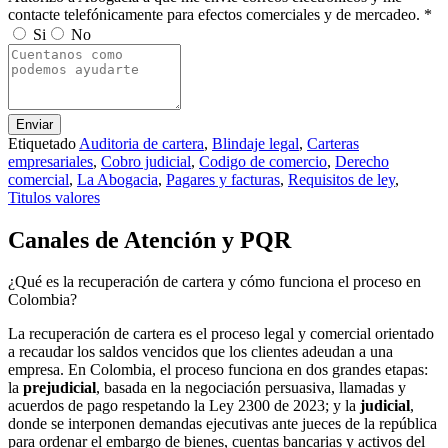
contacte telefónicamente para efectos comerciales y de mercadeo. *
Si
No
Enviar
Etiquetado
Auditoria de cartera
,
Blindaje legal
,
Carteras
empresariales
,
Cobro judicial
,
Codigo de comercio
,
Derecho
comercial
,
La Abogacia
,
Pagares y facturas
,
Requisitos de ley
,
Titulos valores
Canales de Atención y PQR
¿Qué es la recuperación de cartera y cómo funciona el proceso en
Colombia?
La recuperación de cartera es el proceso legal y comercial orientado
a recaudar los saldos vencidos que los clientes adeudan a una
empresa. En Colombia, el proceso funciona en dos grandes etapas:
la
prejudicial
, basada en la negociación persuasiva, llamadas y
acuerdos de pago respetando la Ley 2300 de 2023; y la
judicial
,
donde se interponen demandas ejecutivas ante jueces de la república
para ordenar el embargo de bienes, cuentas bancarias y activos del