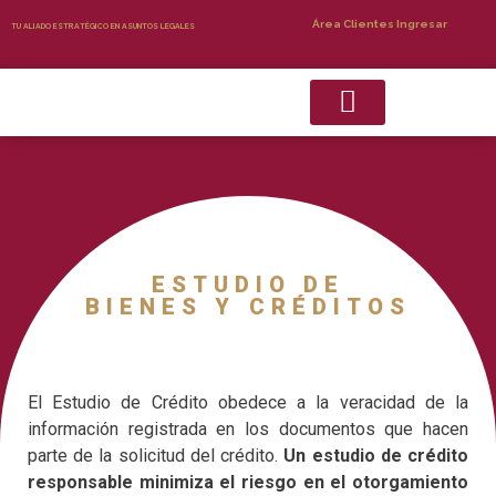
Área Clientes Ingresar
TU ALIADO ESTRATÉGICO EN ASUNTOS LEGALES
Recuperacion de Cartera
Servicios Complementarios
ESTUDIO DE
BIENES Y CRÉDITOS
El Estudio de Crédito obedece a la veracidad de la
información registrada en los documentos que hacen
parte de la solicitud del crédito.
Un estudio de crédito
responsable minimiza el riesgo en el otorgamiento