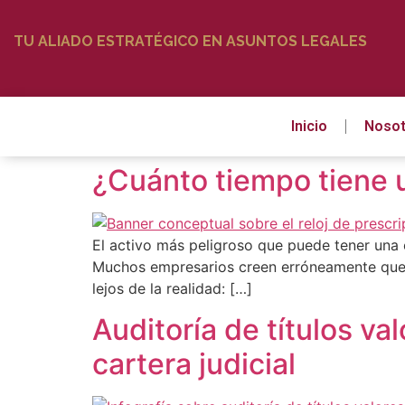
TU ALIADO ESTRATÉGICO EN ASUNTOS LEGALES
Inicio
Nosot
¿Cuánto tiempo tiene 
El activo más peligroso que puede tener una 
Muchos empresarios creen erróneamente que, 
lejos de la realidad: […]
Auditoría de títulos va
cartera judicial