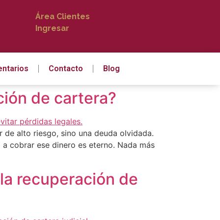
Área Clientes
Ingresar
ntarios
Contacto
Blog
ión de cartera?
 de alto riesgo, sino una deuda olvidada.
o a cobrar ese dinero es eterno. Nada más
n la recuperación de