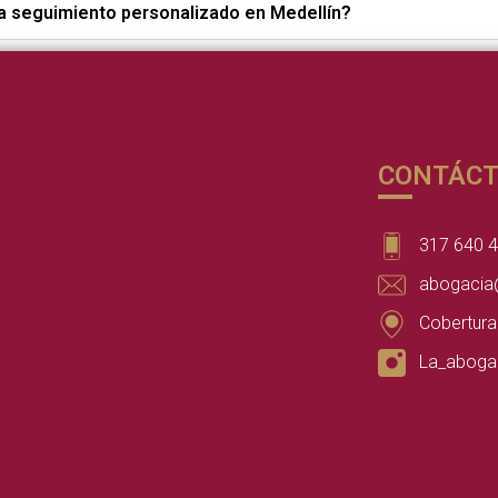
a seguimiento personalizado en Medellín?
CONTÁC
317 640 
abogacia
Cobertura
La_aboga