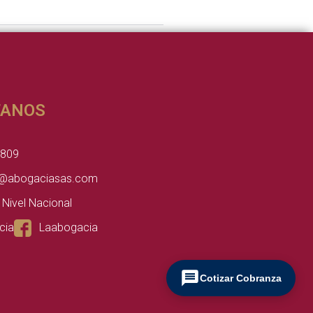
TANOS
4809
@abogaciasas.com
 Nivel Nacional
cia
Laabogacia
Cotizar Cobranza