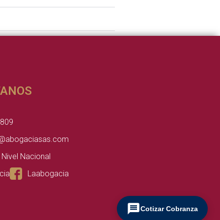
TANOS
4809
@abogaciasas.com
 Nivel Nacional
cia
Laabogacia
Cotizar Cobranza