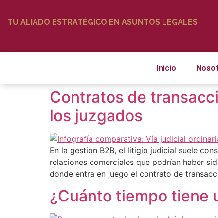
TU ALIADO ESTRATÉGICO EN ASUNTOS LEGALES
Inicio
Nosot
Contratos de transacci
los juzgados
En la gestión B2B, el litigio judicial suele c
relaciones comerciales que podrían haber sido
donde entra en juego el contrato de transacc
¿Cuánto tiempo tiene 