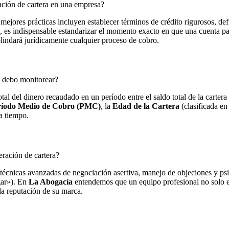
ración de cartera en una empresa?
ejores prácticas incluyen establecer términos de crédito rigurosos, defin
s, es indispensable estandarizar el momento exacto en que una cuenta pas
 blindará jurídicamente cualquier proceso de cobro.
s debo monitorear?
tal del dinero recaudado en un período entre el saldo total de la carter
ríodo Medio de Cobro (PMC)
, la
Edad de la Cartera
(clasificada en
 a tiempo.
eración de cartera?
n técnicas avanzadas de negociación asertiva, manejo de objeciones y psi
gar»). En
La Abogacía
entendemos que un equipo profesional no solo exi
la reputación de su marca.