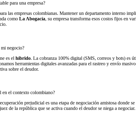
ntable para una empresa?
 para las empresas colombianas. Mantener un departamento interno implic
izada como
La Abogacía
, su empresa transforma esos costos fijos en va
cio.
a mi negocio?
ne es el
híbrido
. La cobranza 100% digital (SMS, correos y bots) es út
onamos herramientas digitales avanzadas para el rastreo y envío masivo 
tiva sobre el deudor.
al en el contexto colombiano?
a recuperación prejudicial es una etapa de negociación amistosa donde s
n juez de la república que se activa cuando el deudor se niega a negocia