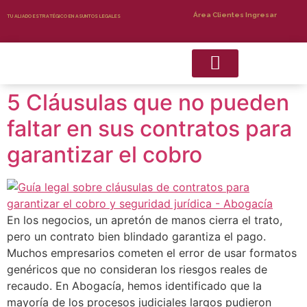
Área Clientes Ingresar
TU ALIADO ESTRATÉGICO EN ASUNTOS LEGALES
5 Cláusulas que no pueden
Recuperacion de Cartera
Servicios Complementarios
faltar en sus contratos para
garantizar el cobro
En los negocios, un apretón de manos cierra el trato,
pero un contrato bien blindado garantiza el pago.
Muchos empresarios cometen el error de usar formatos
genéricos que no consideran los riesgos reales de
recaudo. En Abogacía, hemos identificado que la
mayoría de los procesos judiciales largos pudieron