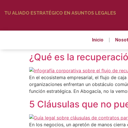
TU ALIADO ESTRATÉGICO EN ASUNTOS LEGALES
Inicio
Nosot
¿Qué es la recuperació
En el ecosistema empresarial, el flujo de caj
organizaciones enfrentan un obstáculo común:
función estratégica. En Abogacía, no la vem
5 Cláusulas que no pue
En los negocios, un apretón de manos cierra 