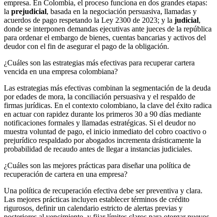
empresa. En Colombia, el proceso funciona en dos grandes etapas:
la
prejudicial
, basada en la negociación persuasiva, llamadas y
acuerdos de pago respetando la Ley 2300 de 2023; y la
judicial
,
donde se interponen demandas ejecutivas ante jueces de la república
para ordenar el embargo de bienes, cuentas bancarias y activos del
deudor con el fin de asegurar el pago de la obligación.
¿Cuáles son las estrategias más efectivas para recuperar cartera
vencida en una empresa colombiana?
Las estrategias más efectivas combinan la segmentación de la deuda
por edades de mora, la conciliación persuasiva y el respaldo de
firmas jurídicas. En el contexto colombiano, la clave del éxito radica
en actuar con rapidez durante los primeros 30 a 90 días mediante
notificaciones formales y llamadas estratégicas. Si el deudor no
muestra voluntad de pago, el inicio inmediato del cobro coactivo o
prejurídico respaldado por abogados incrementa drásticamente la
probabilidad de recaudo antes de llegar a instancias judiciales.
¿Cuáles son las mejores prácticas para diseñar una política de
recuperación de cartera en una empresa?
Una política de recuperación efectiva debe ser preventiva y clara.
Las mejores prácticas incluyen establecer términos de crédito
rigurosos, definir un calendario estricto de alertas previas y
posteriores al vencimiento, y fijar límites claros para otorgar nuevos