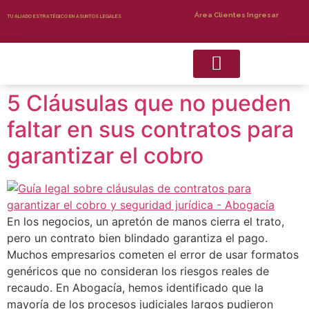
Área Clientes Ingresar
TU ALIADO ESTRATÉGICO EN ASUNTOS LEGALES
5 Cláusulas que no pueden
Recuperacion de Cartera
Servicios Complementarios
faltar en sus contratos para
garantizar el cobro
En los negocios, un apretón de manos cierra el trato,
pero un contrato bien blindado garantiza el pago.
Muchos empresarios cometen el error de usar formatos
genéricos que no consideran los riesgos reales de
recaudo. En Abogacía, hemos identificado que la
mayoría de los procesos judiciales largos pudieron