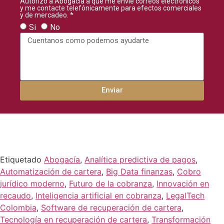
Autorizo a Abogacía a que me envie correos electrónicos
y me contacte telefónicamente para efectos comerciales
y de mercadeo. *
Si
No
Enviar
Etiquetado
Abogacía
,
Analítica predictiva de pagos
,
Automatización de cartera
,
Big Data finanzas
,
Cobro
jurídico moderno
,
Futuro de la cobranza
,
Innovación en
recaudo
,
Inteligencia artificial en cobranza
,
LegalTech
Colombia
,
Software de recuperación de cartera
,
Tecnología en recuperación de cartera
,
Transformación